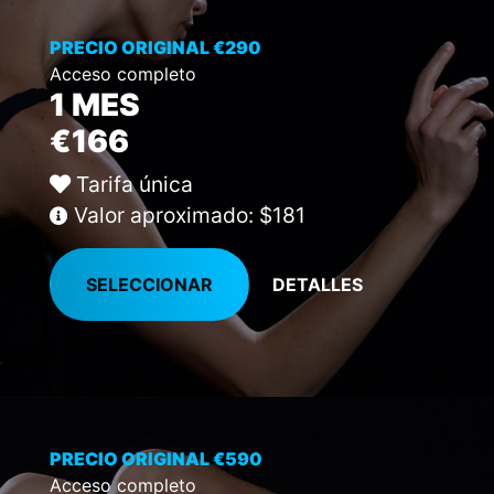
PRECIO ORIGINAL €290
Acceso completo
1 MES
€166
Tarifa única
Valor aproximado: $181
SELECCIONAR
DETALLES
PRECIO ORIGINAL €590
Acceso completo