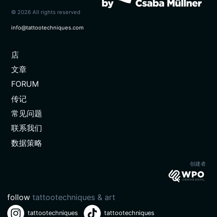
© 2026 All rights reserved
info@tattootechniques.com
店
文章
(CURRENT)
FORUM
传记
常见问题
联系我们
数据策略
创建者
follow
tattootechniques & art
tattootechniques
tattootechniques